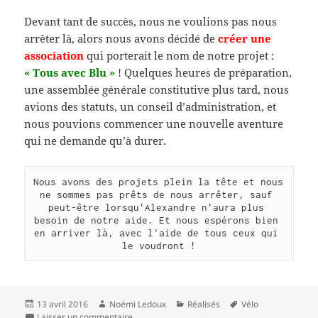
Devant tant de succès, nous ne voulions pas nous
arrêter là, alors nous avons décidé de
créer une
association
qui porterait le nom de notre projet :
« Tous avec Blu »
! Quelques heures de préparation,
une assemblée générale constitutive plus tard, nous
avions des statuts, un conseil d’administration, et
nous pouvions commencer une nouvelle aventure
qui ne demande qu’à durer.
Nous avons des projets plein la tête et nous 
ne sommes pas prêts de nous arrêter, sauf 
peut-être lorsqu'Alexandre n'aura plus 
besoin de notre aide. Et nous espérons bien 
en arriver là, avec l'aide de tous ceux qui 
le voudront !
Publié
Auteur
Catégories
Mots-
13 avril 2016
Noémi Ledoux
Réalisés
Vélo
le
sur Un vélo adapté pour une nouvelle liberté 
clés
Laisser un commentaire