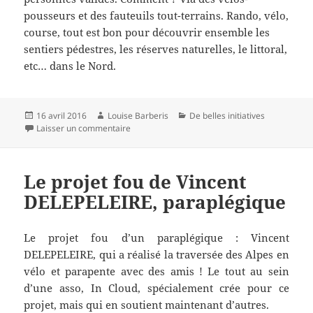
pousseurs et des fauteuils tout-terrains. Rando, vélo,
course, tout est bon pour découvrir ensemble les
sentiers pédestres, les réserves naturelles, le littoral,
etc… dans le Nord.
Publié
Auteur
Catégories
16 avril 2016
Louise Barberis
De belles initiatives
le
sur Association Pimpren’ailes
Laisser un commentaire
Le projet fou de Vincent
DELEPELEIRE, paraplégique
Le projet fou d’un paraplégique : Vincent
DELEPELEIRE, qui a réalisé la traversée des Alpes en
vélo et parapente avec des amis ! Le tout au sein
d’une asso, In Cloud, spécialement crée pour ce
projet, mais qui en soutient maintenant d’autres.