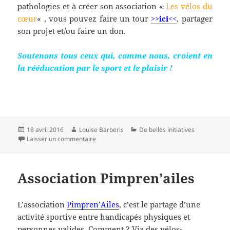
pathologies et à créer son association «
Les vélos du
cœur
« , vous pouvez faire un tour
>>ici<<
, partager
son projet et/ou faire un don.
Soutenons tous ceux qui, comme nous, croient en
la rééducation par le sport et le plaisir !
Publié
Auteur
Catégories
18 avril 2016
Louise Barberis
De belles initiatives
le
sur Frédéric lance un appel
Laisser un commentaire
Association Pimpren’ailes
L’association
Pimpren’Ailes
, c’est le partage d’une
activité sportive entre handicapés physiques et
personnes valides. Comment ? Via des vélos-