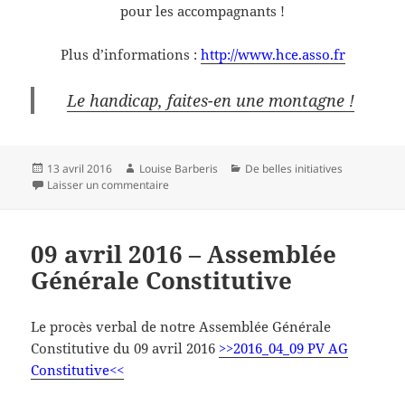
pour les accompagnants !
Plus d’informations :
http://www.hce.asso.fr
Le handicap, faites-en une montagne !
Publié
Auteur
Catégories
13 avril 2016
Louise Barberis
De belles initiatives
le
sur HandiCap Evasion
Laisser un commentaire
09 avril 2016 – Assemblée
Générale Constitutive
Le procès verbal de notre Assemblée Générale
Constitutive du 09 avril 2016
>>2016_04_09 PV AG
Constitutive<<