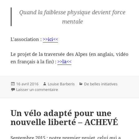
Quand la faiblesse physique devient force
mentale
L’association :
>>ici<<
Le projet de la traversée des Alpes (en anglais, vidéo
en français à la fin) :
>>là<<
Publié
Auteur
Catégories
16 avril 2016
Louise Barberis
De belles initiatives
le
sur Le projet fou de Vincent DELEPELEIRE, par
Laisser un commentaire
Un vélo adapté pour une
nouvelle liberté – ACHEVÉ
Septembre 2015 : notre premier projet, celui qui a