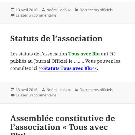
Publié
Auteur
Catégories
13 avril 2016
Noémi Ledoux
Documents officiels
le
sur 09 avril 2016 – Assemblée Générale Consti
Laisser un commentaire
Statuts de l’association
Les statuts de l’association
Tous avec Blu
ont été
publiés au Journal Officiel le …….. Vous pouvez les
consultez ici
>>
Statuts Tous avec Blu<<
.
Publié
Auteur
Catégories
13 avril 2016
Noémi Ledoux
Documents officiels
le
sur Statuts de l’association
Laisser un commentaire
Assemblée constitutive de
l’association « Tous avec