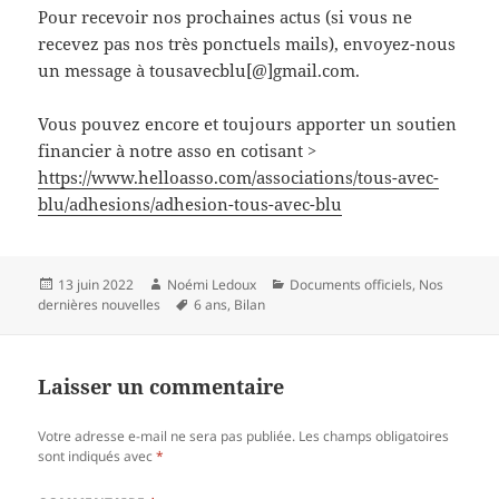
Pour recevoir nos prochaines actus (si vous ne
recevez pas nos très ponctuels mails), envoyez-nous
un message à tousavecblu[@]gmail.com.
Vous pouvez encore et toujours apporter un soutien
financier à notre asso en cotisant >
https://www.helloasso.com/associations/tous-avec-
blu/adhesions/adhesion-tous-avec-blu
Publié
Auteur
Catégories
13 juin 2022
Noémi Ledoux
Documents officiels
,
Nos
le
Mots-
dernières nouvelles
6 ans
,
Bilan
clés
Laisser un commentaire
Votre adresse e-mail ne sera pas publiée.
Les champs obligatoires
sont indiqués avec
*