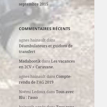
septembre 2015
COMMENTAIRES RÉCENTS
agnes hainault
dans
Déambulateurs et guidons de
transfert
Madabootik
dans
Les vacances
en 2CV + Caravane.
agnes hainault
dans
Compte-
rendu de l’AG 2019
Noémi Ledoux
dans
Tous avec
Blu : l’asso