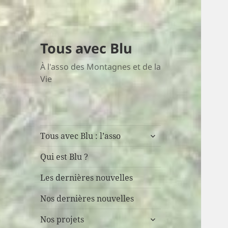
Tous avec Blu
À l'asso des Montagnes et de la
Vie
ouvrir
Tous avec Blu : l’asso
le
sous-
Qui est Blu ?
menu
Les dernières nouvelles
Nos dernières nouvelles
ouvrir
Nos projets
le