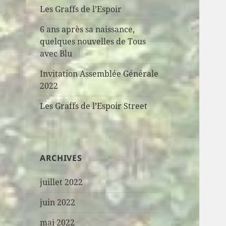
Les Graffs de l’Espoir
6 ans après sa naissance,
quelques nouvelles de Tous
avec Blu
Invitation Assemblée Générale
2022
Les Graffs de l’Espoir Street
ARCHIVES
juillet 2022
juin 2022
mai 2022