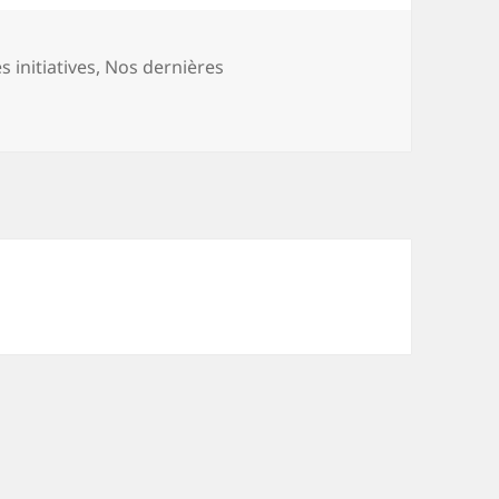
ies
s initiatives
,
Nos dernières
jour HandiCap Évasion en recherche urgente d’accompagna