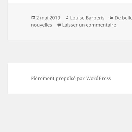
Publié
Auteur
Catégor
2 mai 2019
Louise Barberis
De belle
le
sur Sé
nouvelles
Laisser un commentaire
Fièrement propulsé par WordPress