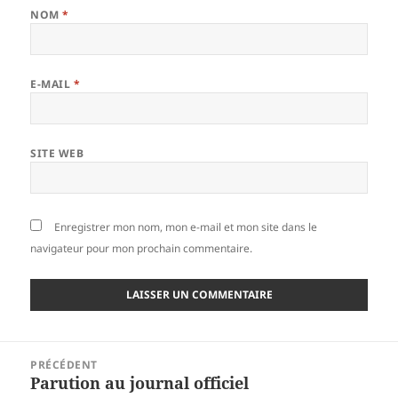
NOM
*
E-MAIL
*
SITE WEB
Enregistrer mon nom, mon e-mail et mon site dans le
navigateur pour mon prochain commentaire.
Navigation
PRÉCÉDENT
de
Parution au journal officiel
Article
l’article