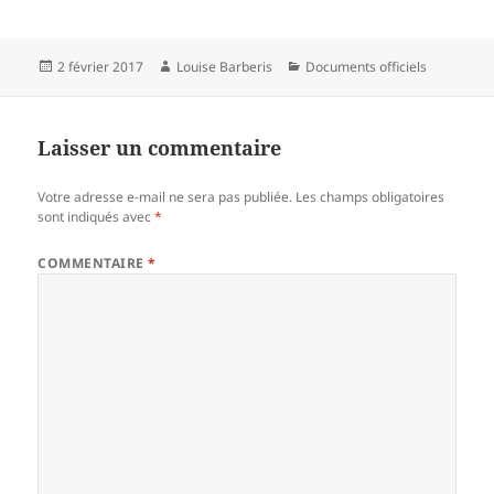
Publié
Auteur
Catégories
2 février 2017
Louise Barberis
Documents officiels
le
Laisser un commentaire
Votre adresse e-mail ne sera pas publiée.
Les champs obligatoires
sont indiqués avec
*
COMMENTAIRE
*