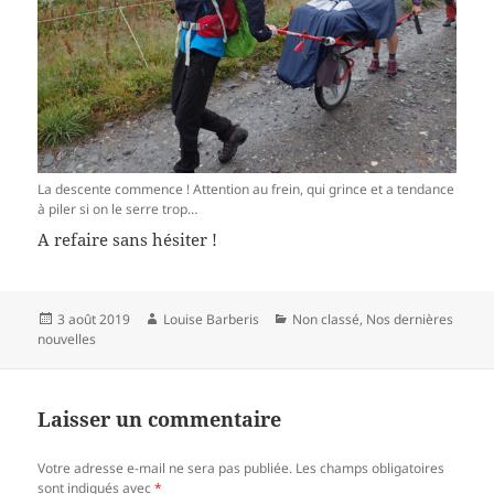
La descente commence ! Attention au frein, qui grince et a tendance
à piler si on le serre trop…
A refaire sans hésiter !
Publié
Auteur
Catégories
3 août 2019
Louise Barberis
Non classé
,
Nos dernières
le
nouvelles
Laisser un commentaire
Votre adresse e-mail ne sera pas publiée.
Les champs obligatoires
sont indiqués avec
*